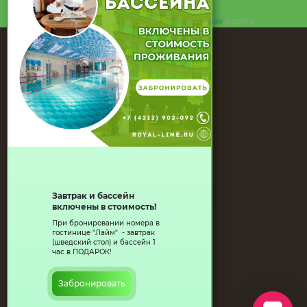
royal27@list.ru
Нажимая на кнопку, вы принимаете
Положение
и даете
Контакты
Согласие
на обработку персональных данных.
ГОСТИНИЦА
РЕЗУЛЬТАТЫ СОУТ
НОМЕР РЕЕСТРОВОЙ ЗАПИСИ
НОМЕРА
БАССЕЙН
САУНЫ
БИЛЬЯРД
БАЗА ЛАЙМ
КОНТАКТЫ
АКЦИИ
Завтрак и бассейн
КАФЕ И РЕСТОРАН
включены в стоимость!
При бронировании номера в
гостинице "Лайм" - завтрак
(шведский стол) и бассейн 1
час в ПОДАРОК!
Забронировать