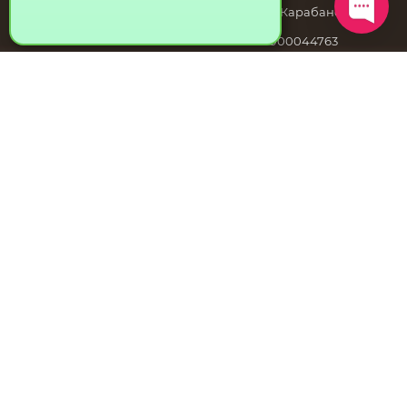
Индивидуальный предприниматель Карабанова
Алена Дмитриевна
ИНН 272200454365 ОГРН 325270000044763