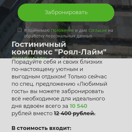
Забронировать
Я принимаю
Положение
и даю
Согласие
на
обработку персональных данных.
Гостиничный
комплекс "Роял-Лайм"
СКИДКА 10%
при бронировании
Порадуйте себя и своих близких
гостиничного номера
через сайт
по-настоящему уютным и
по промокоду
-
"Лайм"
выгодным отдыхом! Только сейчас
по спец. предложению «Любимый
Забронировать
гость» вы можете забронировать
всё необходимое для идеального
к
и
д
и
дня вдвоём всего за
10 540
•
к
С
Б
рублей вместо
12 400 рублей.
о
•
н
у
и
с
и
В стоимость входит:
ы
ц
к
•