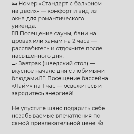
А
🛌 Номер «Стандарт с балконом
на двоих» — комфорт и вид из
окна для романтического
уикенда.
🧖‍♀️ Посещение сауны, бани на
дровах или хамам на 2 часа —
Выбор клиентов
Отель размещен на
расслабьтесь и отдохните после
OneTwoTrip
насыщенного дня.
🍳 Завтрак (шведский стол) —
вкусное начало дня с любимыми
блюдами.🏊‍♂️ Посещение бассейна
«Лайм» на 1 час — освежитесь и
зарядитесь энергией!
Не упустите шанс подарить себе
незабываемые впечатления по
самой привлекательной цене. 👍