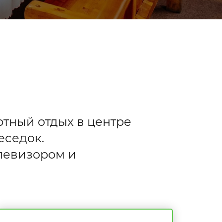
ртный отдых в центре
еседок.
левизором и